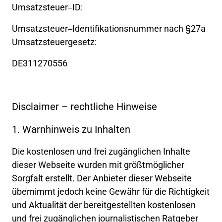
Umsatzsteuer‒
ID:
Umsatzsteuer‒
Identifikationsnummer 
nach 
§27a 
Umsatzsteuergesetz:
DE311270556
Disclaimer 
– 
rechtliche 
Hinweise
1. 
Warnhinweis 
zu 
Inhalten
Die 
kostenlosen 
und 
frei 
zugänglichen 
Inhalte 
dieser 
Webseite 
wurden 
mit 
größtmöglicher 
Sorgfalt 
erstellt. 
Der 
Anbieter 
dieser 
Webseite 
übernimmt 
jedoch 
keine 
Gewähr 
für 
die 
Richtigkeit 
und 
Aktualität 
der 
bereitgestellten 
kostenlosen 
und 
frei 
zugänglichen 
journalistischen 
Ratgeber 