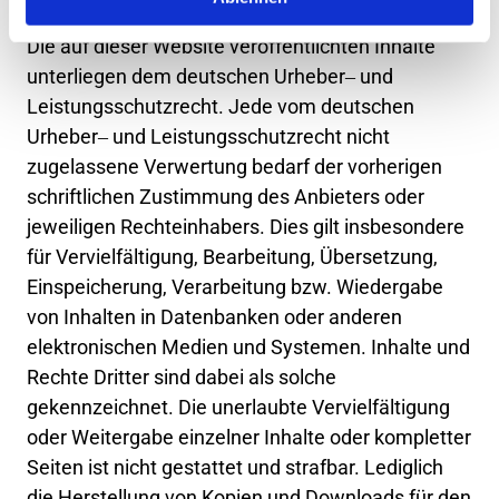
Die 
auf 
dieser 
Website 
veröffentlichten 
Inhalte 
unterliegen 
dem 
deutschen 
Urheber‒
und 
Leistungsschutzrecht. 
Jede 
vom 
deutschen 
Urheber‒
und 
Leistungsschutzrecht 
nicht 
zugelassene 
Verwertung 
bedarf 
der 
vorherigen 
schriftlichen 
Zustimmung 
des 
Anbieters 
oder 
jeweiligen 
Rechteinhabers. 
Dies 
gilt 
insbesondere 
für 
Vervielfältigung, 
Bearbeitung, 
Übersetzung, 
Einspeicherung, 
Verarbeitung 
bzw. 
Wiedergabe 
von 
Inhalten 
in 
Datenbanken 
oder 
anderen 
elektronischen 
Medien 
und 
Systemen. 
Inhalte 
und 
Rechte 
Dritter 
sind 
dabei 
als 
solche 
gekennzeichnet. 
Die 
unerlaubte 
Vervielfältigung 
oder 
Weitergabe 
einzelner 
Inhalte 
oder 
kompletter 
Seiten 
ist 
nicht 
gestattet 
und 
strafbar. 
Lediglich 
die 
Herstellung 
von 
Kopien 
und 
Downloads 
für 
den 