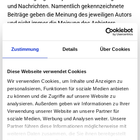
und 
Nachrichten. 
Namentlich 
gekennzeichnete 
Beiträge 
geben 
die 
Meinung 
des 
jeweiligen 
Autors 
und 
nicht 
immer 
die 
Meinung 
des 
Anbieters 
wieder. 
Allein 
durch 
den 
Aufruf 
der 
kostenlosen 
und 
frei 
zugänglichen 
Inhalte 
kommt 
keinerlei 
Vertragsverhältnis 
zwischen 
dem 
Nutzer 
und 
dem 
Zustimmung
Details
Über Cookies
Anbieter 
zustande, 
insoweit 
fehlt 
es 
am 
Rechtsbindungswillen 
des 
Anbieters.
Diese Webseite verwendet Cookies
Wir verwenden Cookies, um Inhalte und Anzeigen zu
personalisieren, Funktionen für soziale Medien anbieten
2. 
Externe 
Links
zu können und die Zugriffe auf unsere Website zu
analysieren. Außerdem geben wir Informationen zu Ihrer
Diese 
Website 
enthält 
Verknüpfungen 
zu 
Verwendung unserer Website an unsere Partner für
Websites 
Dritter 
(„externe 
Links“). 
Diese 
Websites 
soziale Medien, Werbung und Analysen weiter. Unsere
unterliegen 
der 
Haftung 
der 
jeweiligen 
Betreiber. 
Partner führen diese Informationen möglicherweise mit
Der 
Anbieter 
hat 
bei 
der 
erstmaligen 
Verknüpfung 
weiteren Daten zusammen, die Sie ihnen bereitgestellt